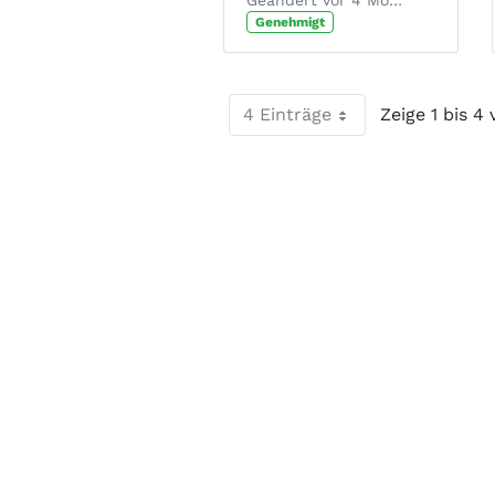
Geändert vor 4 Monaten von Chantal Josten.
Genehmigt
4 Einträge
Zeige 1 bis 4