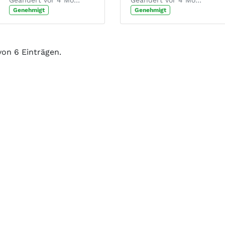
Geändert vor 4 Monaten von Chantal Josten.
Geändert vor 4 Monaten von Chantal Josten.
Genehmigt
Genehmigt
 von 6 Einträgen.