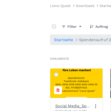
Lions-Quest
Downloads
Starts
0 von 6 Elemente ausgewählt
Filter
Auftrag
Startseite
Spendenaufruf 
DOKUMENTE
Social Media_Spendenaufruf_Slide 2