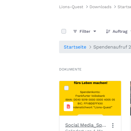
Lions-Quest
Downloads
Starts
0 von 6 Elemente ausgewählt
Filter
Auftrag
Startseite
Spendenaufruf 
DOKUMENTE
Social Media_Spendenaufruf_Slide 2